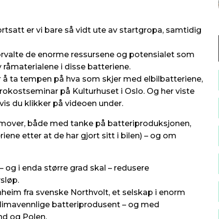
ortsatt er vi bare så vidt ute av startgropa, samtidig
orvalte de enorme ressursene og potensialet som
 råmaterialene i disse batteriene.
r å ta tempen på hva som skjer med elbilbatteriene,
 frokostseminar på Kulturhuset i Oslo. Og her viste
vis du klikker på videoen under.
 fremover, både med tanke på batteriproduksjonen,
riene etter at de har gjort sitt i bilen) – og om
og i enda større grad skal – redusere
vsløp.
heim fra svenske Northvolt, et selskap i enorm
klimavennlige batteriprodusent – og med
nd og Polen.