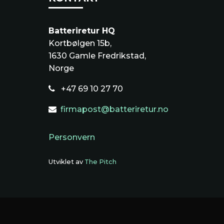
Batteriretur HQ
Kortbølgen 15b,
1630 Gamle Fredrikstad,
Norge
+47 69 10 27 70
firmapost@batteriretur.no
Personvern
Utviklet av
The Pitch