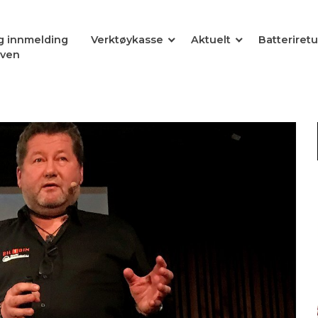
og innmelding
Verktøykasse
Aktuelt
Batteriretu
oven