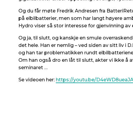
Og du får møte Fredrik Andresen fra BatteriRet
på elbilbatterier, men som har langt høyere amb
Hydro viser så stor interesse for gjenvinning av 
Og ja, til slutt, og kanskje en smule overrasken
det hele. Han er nemlig – ved siden av sitt liv i 
og han tar problematikken rundt elbilbatterienes
Om han også dro en låt til slutt, akter vi ikke å 
seminaret …
Se videoen her:
https://youtu.be/D4eWD8ueaJ