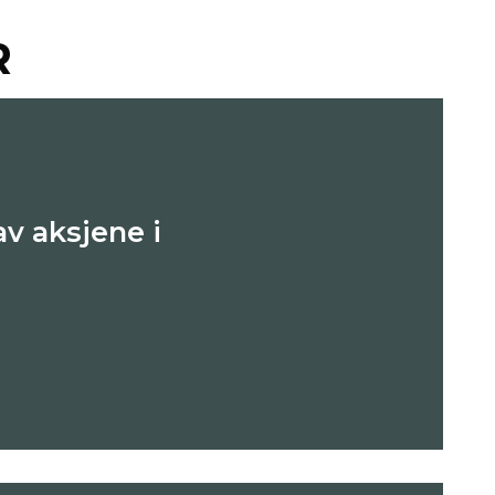
R
v aksjene i