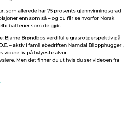
ur, som allerede har 75 prosents gjennvinningsgrad
isjoner enn som så – og du får se hvorfor Norsk
elbilbatterier som de gjør.
de: Bjarne Brøndbos verdifulle grasrotperspektiv på
D.D.E. – aktiv i familiebedriften Namdal Bilopphuggeri,
 videre liv på høyeste alvor.
avsløre. Men det finner du ut hvis du ser videoen fra
A