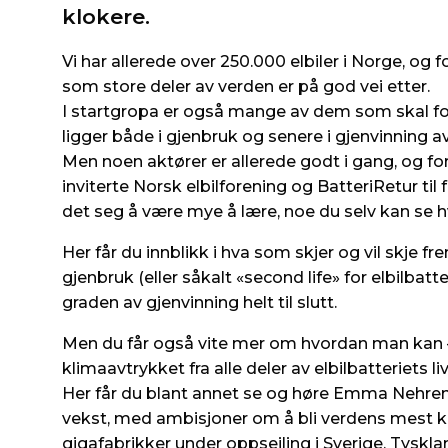
klokere.
Vi har allerede over 250.000 elbiler i Norge, og f
som store deler av verden er på god vei etter.
I startgropa er også mange av dem som skal f
ligger både i gjenbruk og senere i gjenvinning av
Men noen aktører er allerede godt i gang, og fo
inviterte Norsk elbilforening og BatteriRetur til
det seg å være mye å lære, noe du selv kan se h
Her får du innblikk i hva som skjer og vil skje
gjenbruk (eller såkalt «second life» for elbilbatte
graden av gjenvinning helt til slutt.
Men du får også vite mer om hvordan man kan – 
klimaavtrykket fra alle deler av elbilbatteriets li
Her får du blant annet se og høre Emma Nehren
vekst, med ambisjoner om å bli verdens mest 
gigafabrikker under oppseiling i Sverige, Tyskla