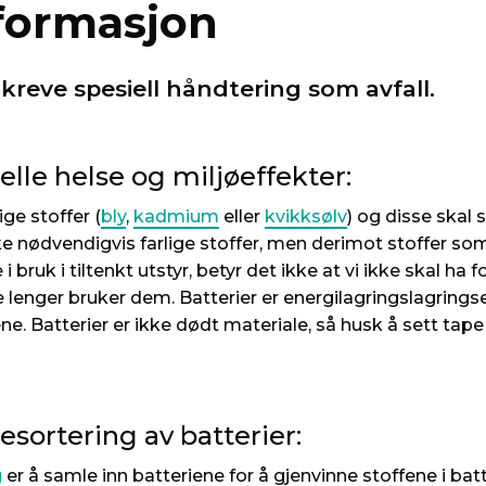
nformasjon
kreve spesiell håndtering som avfall.
lle helse og miljøeffekter:
ge stoffer (
bly
,
kadmium
eller
kvikksølv
) og disse skal s
e nødvendigvis farlige stoffer, men derimot stoffer som 
 bruk i tiltenkt utstyr, betyr det ikke at vi ikke skal ha 
ke lenger bruker dem. Batterier er energilagringslagring
ene. Batterier er ikke dødt materiale, så husk å sett tape
sortering av batterier:
g
er å samle inn batteriene for å gjenvinne stoffene i batt