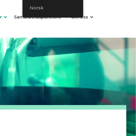
Norsk
r
Samarbeidspartnere
Om oss