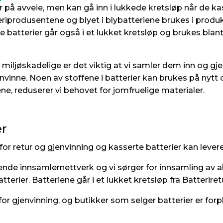
r på avveie, men kan gå inn i lukkede kretsløp når de k
teriprodusentene og blyet i blybatteriene brukes i produk
atterier går også i et lukket kretsløp og brukes blant
miljøskadelige er det viktig at vi samler dem inn og gje
nvinne. Noen av stoffene i batterier kan brukes på nyt
ene, reduserer vi behovet for jomfruelige materialer.
er
for retur og gjenvinning og kasserte batterier kan leveres
ende innsamlernettverk og vi sørger for innsamling av al
atterier. Batteriene går i et lukket kretsløp fra Batterire
 for gjenvinning, og butikker som selger batterier er for