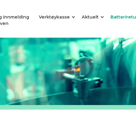
og innmelding
Verktøykasse
Aktuelt
Batteriretu
oven