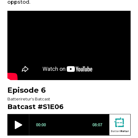
oppstod.
Episode 6
Batteriretur's Batcast
Batcast #S1E06